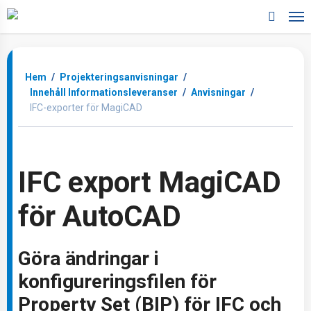
Skip
to
search
main
content
Hem
/
Projekteringsanvisningar
/
Innehåll Informationsleveranser
/
Anvisningar
/
IFC-exporter för MagiCAD
IFC export MagiCAD
för AutoCAD
Göra ändringar i
konfigureringsfilen för
Property Set (BIP) för IFC och