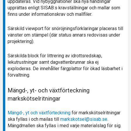
uppdateras. Vid nybyggnationer ska nya handlingar
upprättas enligt SISAB:s kravställningar och mallar som
finns under informationskrav och mallfiler.
Särskild viewport för snöröjningsförklaringar placeras till
vänster om stämpel (där status annars redovisas under
projektering).
Särskilda block för littrering av idrottsredskap,
lekutrustningar samt dagvattenbrunnar ska ej
exploderas. De innehåller färgplattor för ökad läsbarhet i
förvaltning.
Mängd-, yt- och växtförteckning
markskötselritningar
Mängd-, yt och växtförteckning
för markskötselritningar
ska fyllas i och mailas till
markskotsel@sisab.se
.
Mängdmallen ska fyllas i med varje materialslag för sig.