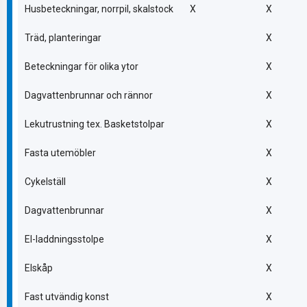
Husbeteckningar, norrpil, skalstock
X
X
Träd, planteringar
X
Beteckningar för olika ytor
X
Dagvattenbrunnar och rännor
X
Lekutrustning tex. Basketstolpar
X
Fasta utemöbler
X
Cykelställ
X
Dagvattenbrunnar
X
El-laddningsstolpe
X
Elskåp
X
Fast utvändig konst
X