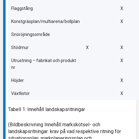
Flaggstång
X
Konstgräsplan/multiarena/bollplan
X
Snöröjningsområde
Stödmur
X
X
Utrustning – fabrikat och produkt
X
nr
Höjder
X
Växtlistor
X
Tabell 1: Innehåll landskapsritningar
(Bildbeskrivning Innehåll markskötsel- och
landskapsritningar: krav på vad respektive ritning för
situationsplan, markplaneringsplan och