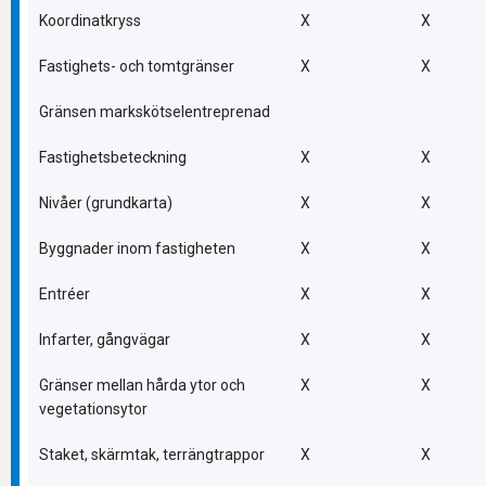
Koordinatkryss
X
X
Fastighets- och tomtgränser
X
X
Gränsen markskötselentreprenad
Fastighetsbeteckning
X
X
Nivåer (grundkarta)
X
X
Byggnader inom fastigheten
X
X
Entréer
X
X
Infarter, gångvägar
X
X
Gränser mellan hårda ytor och
X
X
vegetationsytor
Staket, skärmtak, terrängtrappor
X
X